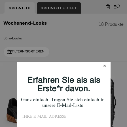
0
Wochenend-Looks
18 Produkte
Büro-Looks
FILTERN/SORTIEREN
Loaded 8 more products, showing 18 items.