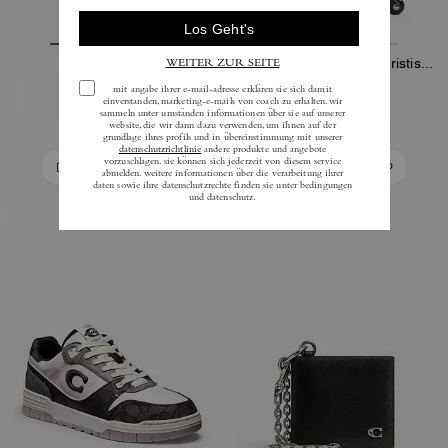
Match Sneaker
Rollkoffer Aus Charakteristischem Canvas
125 €
550 €
175 €
In Den Warenkorb
In Den Warenkorb