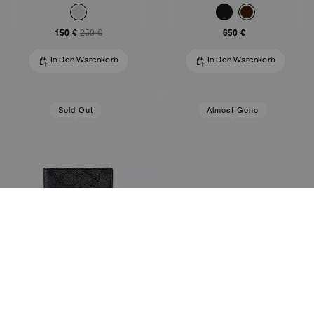
150 €
650 €
250 €
In Den Warenkorb
In Den Warenkorb
Sold Out
Almost Gone
Passhüllen Aus Signature-Canvas
Reiseset