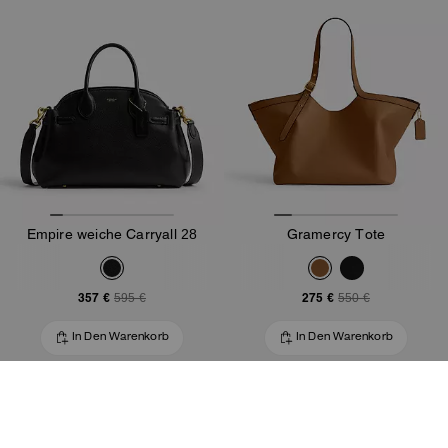
Empire weiche Carryall 28
Gramercy Tote
357 €
275 €
595 €
550 €
In Den Warenkorb
In Den Warenkorb
Bestseller