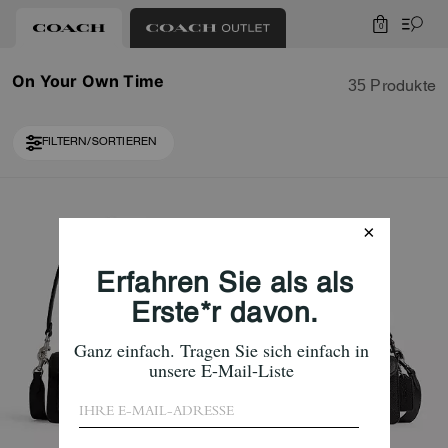
0
On Your Own Time
35 Produkte
FILTERN/SORTIEREN
Loaded 10 more products, showing 40 items.