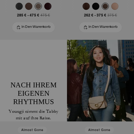
285 €
-
475 €
262 €
-
375 €
475 €
375 €
In Den Warenkorb
In Den Warenkorb
NACH IHREM
EIGENEN
RHYTHMUS
Youngji nimmt die Tabby
mit auf ihre Reise.
Almost Gone
Almost Gone