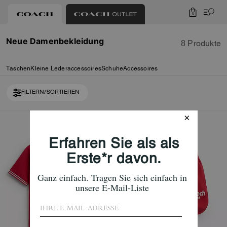
0
Neue Damenbekleidung
8 Produkte
Taschen
Kleine Lederaccessoires
Schuhe
Accessoires
FILTERN/SORTIEREN