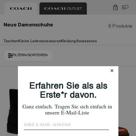
0
Neue Damenschuhe
8 Produkte
Taschen
Kleine Lederaccessoires
Kleidung
Accessoires
FILTERN/SORTIEREN