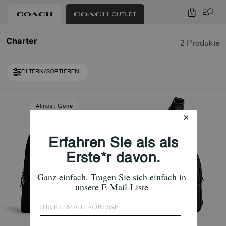
0
Charter
2 Produkte
FILTERN/SORTIEREN
Almost Gone