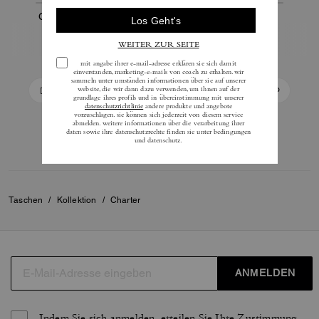
Charter Backpack
Charter Pack
255 €
255 €
425 €
425 €
In Den Warenkorb
In Den Warenkorb
Taschen
/
Kollektion
/
Charter
ANMELDEN
Indem Sie sich anmelden, erteilen Sie Ihre Zustimmung