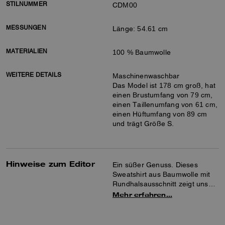
STILNUMMER
CDM00
MESSUNGEN
Länge: 54.61 cm
MATERIALIEN
100 % Baumwolle
WEITERE DETAILS
Maschinenwaschbar
Das Model ist 178 cm groß, hat
einen Brustumfang von 79 cm,
einen Taillenumfang von 61 cm,
einen Hüftumfang von 89 cm
und trägt Größe S.
Hinweise zum Editor
Ein süßer Genuss. Dieses
Sweatshirt aus Baumwolle mit
Rundhalsausschnitt zeigt unser
Coach Candy-Motiv, veredelt
Mehr erfahren…
mit unserem
regenbogenfarbenen Signature
für einen verspielten Akzent.