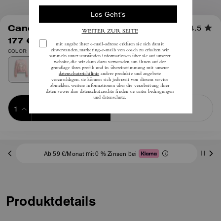
1
/
4
Candy Rundhalspullover
4.5
177 €
inkl. MwSt.
295 €
COLOR: Rosa
Add to Bag
Buy Now
ADDING TO BAG
Ab 59 €/Monat mit 0 % Zinsen bei
Produktdetails