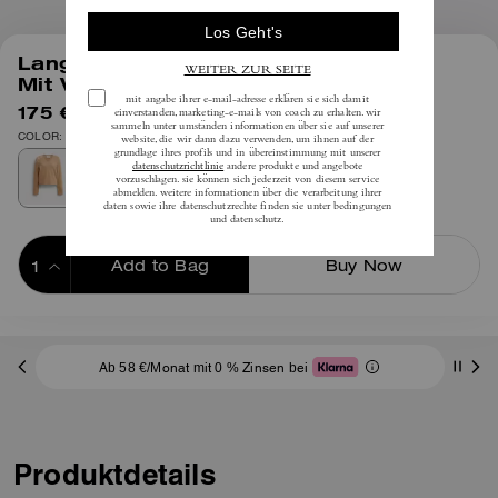
1
/
4
Langärmliger Pullover Im Used-Look
Mit V-Ausschnitt
175 €
inkl. MwSt.
350 €
COLOR: Braun
Add to Bag
Buy Now
ADDING TO BAG
Ab 58 €/Monat mit 0 % Zinsen bei
Produktdetails