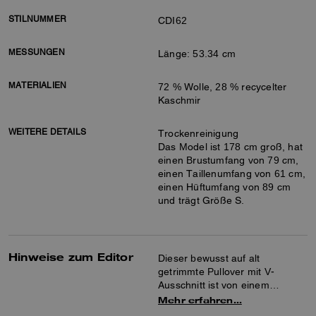
STILNUMMER
CDI62
MESSUNGEN
Länge: 53.34 cm
MATERIALIEN
72 % Wolle, 28 % recycelter
Kaschmir
WEITERE DETAILS
Trockenreinigung
Das Model ist 178 cm groß, hat
einen Brustumfang von 79 cm,
einen Taillenumfang von 61 cm,
einen Hüftumfang von 89 cm
und trägt Größe S.
Hinweise zum Editor
Dieser bewusst auf alt
getrimmte Pullover mit V-
Ausschnitt ist von einem
geliebten, eingetragenen
Mehr erfahren…
Vintage-Pullover inspiriert und