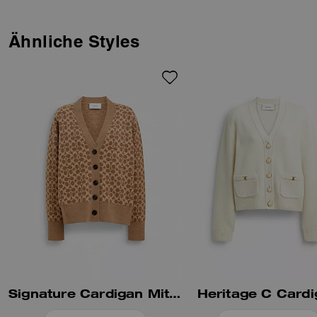
besteht aus einer Mischung aus
Baumwolle und Wolle mit einem
Mesh-Futter. Die verkürzte
Ähnliche Styles
Silhouette hat einen gerippten
Rand und ist mit unserer C-
Stickerei verziert, die ihr einen
Hauch von Tradition verleiht.
Dieser Pullover aus einer
Mischung aus Wolle und
recyceltem Kaschmir ist Teil
unseres Engagements, unsere
Auswirkungen auf den Planeten
zu überdenken und zu
reduzieren.
Signature Cardigan Mit V-Ausschnitt Im Relaxed Fit
Heritage C Card