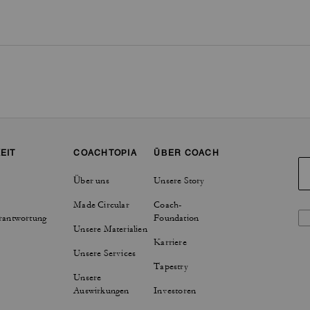
EIT
COACHTOPIA
ÜBER COACH
Über uns
Unsere Story
Made Circular
Coach-
rantwortung
Foundation
Unsere Materialien
Karriere
Unsere Services
Tapestry
Unsere
Auswirkungen
Investoren