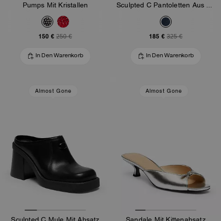
Pumps Mit Kristallen
Sculpted C Pantoletten Aus Denim Im Used-Look Mit Absatz
150 €
185 €
250 €
325 €
In Den Warenkorb
In Den Warenkorb
Almost Gone
Almost Gone
Sculpted C Mule Mit Absatz
Sandale Mit Kittenabsatz