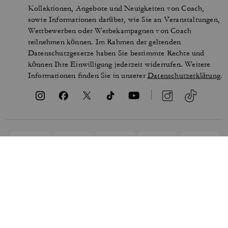
Kollektionen, Angebote und Neuigkeiten von Coach,
sowie Informationen darüber, wie Sie an Veranstaltungen,
Wettbewerben oder Werbekampagnen von Coach
teilnehmen können. Im Rahmen der geltenden
Datenschutzgesetze haben Sie bestimmte Rechte und
können Ihre Einwilligung jederzeit widerrufen. Weitere
Informationen finden Sie in unserer
Datenschutzerklärung
.
NUTZUNGSBEDINGUNGEN
SICHERHEIT UND
DATENSCHUTZ
MARKENSCHUTZ
COOKIES VERWALTEN