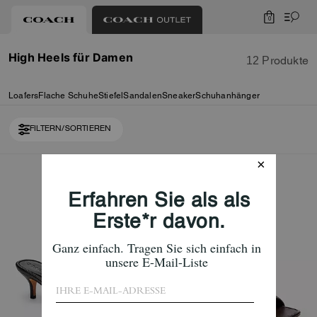
0
High Heels für Damen
12 Produkte
Loafers
Flache Schuhe
Stiefel
Sandalen
Sneaker
Schuhanhänger
FILTERN/SORTIEREN
Loaded 2 more products, showing 12 items.
Bestseller