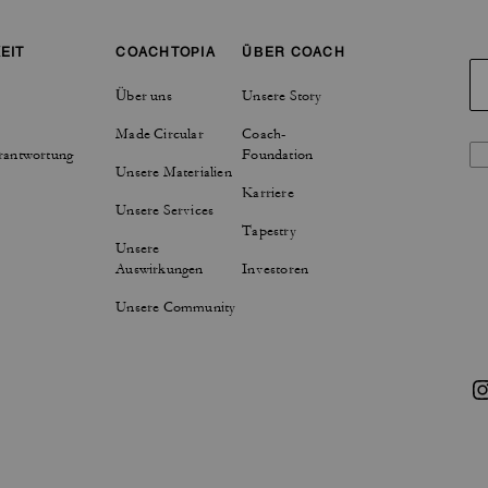
EIT
COACHTOPIA
ÜBER COACH
Über uns
Unsere Story
Made Circular
Coach-
rantwortung
Foundation
Unsere Materialien
Karriere
Unsere Services
Tapestry
Unsere
Auswirkungen
Investoren
Unsere Community