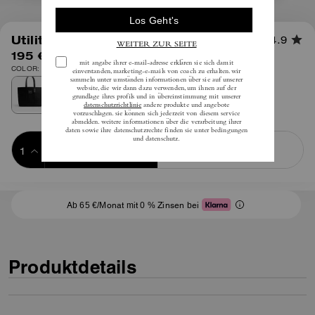
1
/
8
Utility Tote
4.9
195 €
inkl. MwSt.
COLOR: Schwarz
Add to Bag
Buy Now
ADDING TO BAG
Ab 65 €/Monat mit 0 % Zinsen bei
Produktdetails