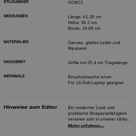
STILNUMMER
CCW72
MESSUNGEN
Länge: 41.28 cm
Höhe: 36.2 cm
Breite: 19.69 cm
MATERIALIEN
Canvas, glattes Leder und
Ripsband
HANDGRIFF
Griffe mit 25,4 cm Tragelänge
MERKMALE
Einschubtasche innen
Für 16-Zoll-Laptop geeignet
Hinweise zum Editor
Ein moderner Look und
praktische Strapazierfähigkeit
vereinen sich in unserer Utility-
Tote aus Canvas, die für jeden
Mehr erfahren…
Anlass geeignet ist. Das