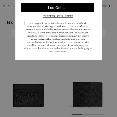
3-in-1-Geldbörse aus Signature-Canvas
Kartenetui Mit Reißverschluss Aus Signature-Canvas
89 €
-
225 €
49 €
225 €
(Up to 60%)
125 €
(60%)
In Den Warenkorb
In Den Warenkorb
Bestseller
Bestseller