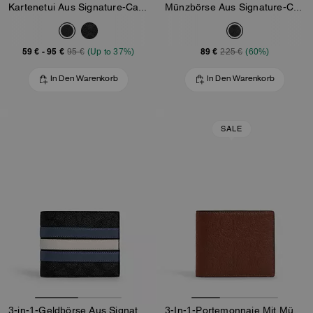
Kartenetui Aus Signature-Canvas
Münzbörse Aus Signature-Canvas
59 €
-
95 €
89 €
95 €
(Up to 37%)
225 €
(60%)
In Den Warenkorb
In Den Warenkorb
SALE
3-in-1-Geldbörse Aus Signature-Canvas Mit Varsity-Streifen
3-In-1-Portemonnaie Mit Münzfach Aus Signature-Leder