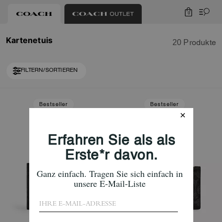
0
Kartenetuis
20 Produkte
FILTERN/SORTIEREN
Loaded 10 more products, showing 30 items.
Bestseller
Bestseller