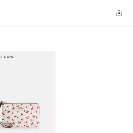
0
ST GONE