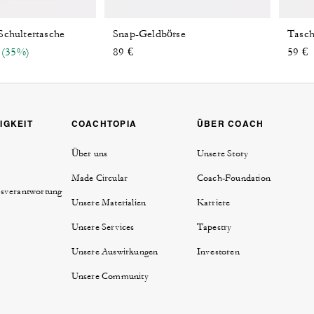
Schultertasche
Snap-Geldbörse
 reduced from
o
(35%)
89 €
59 €
IGKEIT
COACHTOPIA
ÜBER COACH
Über uns
Unsere Story
Made Circular
Coach-Foundation
sverantwortung
Unsere Materialien
Karriere
Unsere Services
Tapestry
Unsere Auswirkungen
Investoren
Unsere Community