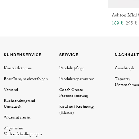
Ashton Mini 
Price
t
189 €
295 €
KUNDENSERVICE
SERVICE
NACHHALT
Kontaktiere uns
Produktpflege
Coachtopia
Bestellung nachverfolgen
Produktreparaturen
Tapestry
Unternehmen
Versand
Coach Create
Personalisierung
Rücksendung und
Umtausch
Kauf auf Rechnung
(Klarna)
Widerrufsrecht
Allgemeine
Verkaufsbedingungen